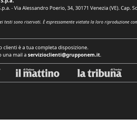
S.p.a.
p.a. - Via Alessandro Poerio, 34, 30171 Venezia (VE). Cap. So
dei testi sono riservati. È espressamente vietata la loro riproduzione co
o clienti è a tua completa disposizione.
 una mail a
servizioclienti@grupponem.it
.
iva sulla raccolta
Le tue preferenze relative alla priva