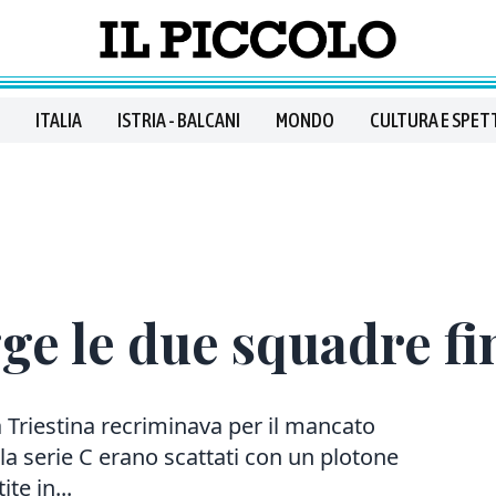
ITALIA
ISTRIA - BALCANI
MONDO
CULTURA E SPET
gge le due squadre fi
 Triestina recriminava per il mancato
lla serie C erano scattati con un plotone
te in...