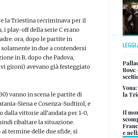
 la Triestina recriminava per il
i play-off della serie C erano
dre: ora, dopo le partite in
LEGGI
solamente in due a contendersi
ione in B, dopo che Padova,
Pallac
tivi gironi) avevano già festeggiato
Ross:
scetti
Vona:
.30) vanno in scena le partite di
la Tri
Catania-Siena e Cosenza-Sudtirol, e
Il mo
 dalla vittorie all’andata per 1-0,
scomp
indi ribaltare la situazione.
Franc
al termine delle due sfide, si
e nell