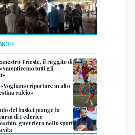
 ANCHE
anestro Trieste, il ruggito di
 «Smentiremo tutti gli
ci»
 «Vogliamo riportare in alto
estina calcio»
ndo del basket piange la
arsa di Federico
eschin, guerriero nello sport
a vita