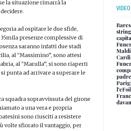
e la situazione rimarrà la
VIDEO
 decidere.
Baresi
egoria ad ospitare le due sfide,
string
a 35mila presenze complessive di
capit
Funer
osenza saranno infatti due stadi
Maldin
icilia, al “Massimino”, sono attesi
Cardi
Funera
abria, al “Marulla”, si sono riaperti
compag
é si punta ad arrivare a superare le
padre,
Parigi
l'eFoi
Franco
ica squadra sopravvissuta del girone
davan
 chiamato a una vera e propria
oatesini sono riusciti a resistere
 volte sfiorato il vantaggio, per