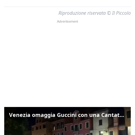
Riproduzione riservata © Il Piccolo
Venezia omaggia Guccini con una Cantata Anarchica in campo Santa Margherita