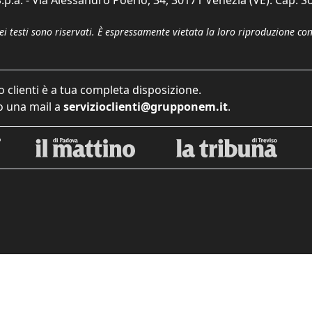
p.a. - Via Alessandro Poerio, 34, 30171 Venezia (VE). Cap. So
dei testi sono riservati. È espressamente vietata la loro riproduzione co
o clienti è a tua completa disposizione.
 una mail a
servizioclienti@grupponem.it
.
iva sulla raccolta
Le tue preferenze relative alla priva