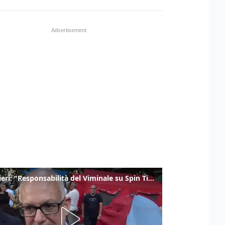
Gualtieri: "Responsabilità del Viminale su Spin Time? La posizione dei partiti è nota"