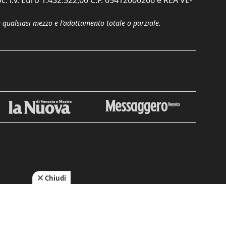
c. i.v. Euro 1.432.522,00 C.F. 05412000266 e REA VE-
n qualsiasi mezzo e l'adattamento totale o parziale.
Chiudi
cy