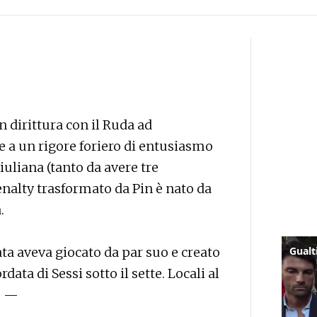
in dirittura con il Ruda ad
e a un rigore foriero di entusiasmo
giuliana (tanto da avere tre
 penalty trasformato da Pin è nato da
.
a aveva giocato da par suo e creato
ata di Sessi sotto il sette. Locali al
. —