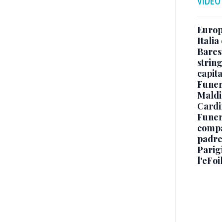
VIDEO
Europe
Italia
Baresi
string
capit
Funer
Maldin
Cardi
Funera
compag
padre,
Parigi
l'eFoi