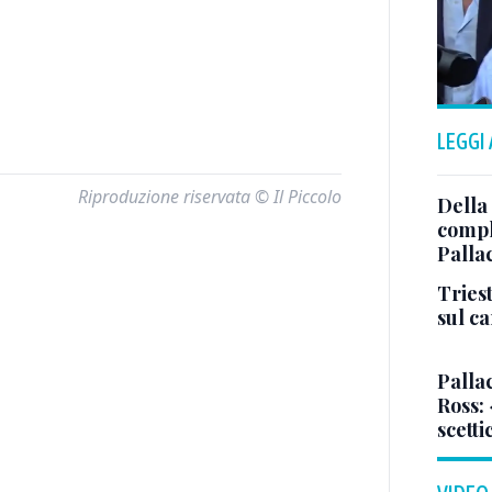
LEGGI
Riproduzione riservata © Il Piccolo
Della
comple
Palla
Triest
sul c
Pallac
Ross:
scetti