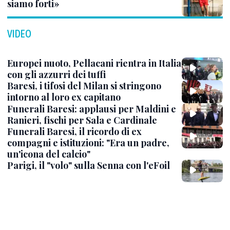
siamo forti»
VIDEO
Europei nuoto, Pellacani rientra in Italia
con gli azzurri dei tuffi
Baresi, i tifosi del Milan si stringono
intorno al loro ex capitano
Funerali Baresi: applausi per Maldini e
Ranieri, fischi per Sala e Cardinale
Funerali Baresi, il ricordo di ex
compagni e istituzioni: "Era un padre,
un'icona del calcio"
Parigi, il "volo" sulla Senna con l'eFoil