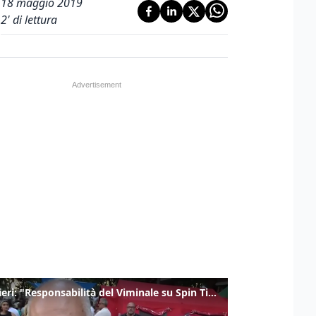
18 maggio 2019
2
' di lettura
Gualtieri: "Responsabilità del Viminale su Spin Time? La posizione dei partiti è nota"