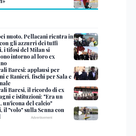
ci»
i nuoto, Pellacani rientra in
 con gli azzurri dei tuffi
, i tifosi del Milan si
ono intorno al loro ex
ano
ali Baresi: applausi per
i e Ranieri, fischi per Sala e
nale
li Baresi, il ricordo di ex
ni e istituzioni: "Era un
 un'icona del calcio"
, il "volo" sulla Senna con
l