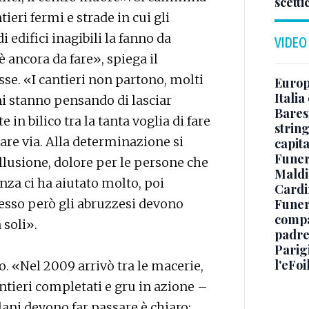
scetti
tieri fermi e strade in cui gli
i edifici inagibili la fanno da
VIDEO
è ancora da fare», spiega il
isse. «I cantieri non partono, molti
Europe
Italia
ni stanno pensando di lasciar
Baresi
n bilico tra la tanta voglia di fare
string
dare via. Alla determinazione si
capit
Funer
lusione, dolore per le persone che
Maldin
nza ci ha aiutato molto, poi
Cardi
Funera
desso però gli abruzzesi devono
compag
 soli».
padre,
Parigi
l'eFoi
o. «Nel 2009 arrivò tra le macerie,
ntieri completati e gru in azione –
lani devono far passare è chiaro: