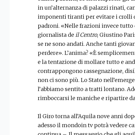
in un’alternanza di palazzi rinati, can
imponenti tiranti per evitare i crolli d
padroni. «Nelle frazioni invece tutto 
giornalista de
il Centro
, Giustino Par
se ne sono andati. Anche tanti giova
perdere». L’anima? «È semplicemente i
e la tentazione di mollare tutto e an
contrappongono rassegnazione, disil
non ci sono più. Lo Stato nell’emerge
l’abbiamo sentito a tratti lontano. A
rimboccarsi le maniche e ripartire da
Il Giro torna all’Aquila nove anni dop
adesso il mondoin tv potrà vedere ca
continua –. Il messaggio che gli aqui