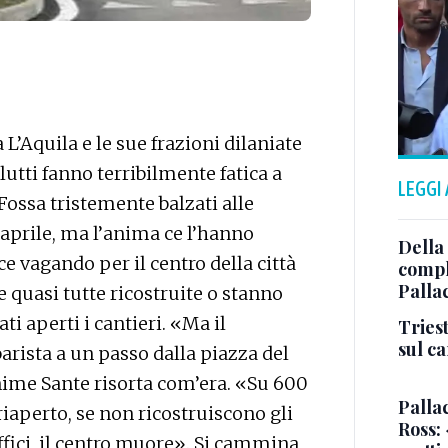
L’Aquila e le sue frazioni dilaniate
lutti fanno terribilmente fatica a
LEGGI
 Fossa tristemente balzati alle
 aprile, ma l’anima ce l’hanno
Della
e vagando per il centro della città
comple
Palla
e quasi tutte ricostruite o stanno
ti aperti i cantieri. «Ma il
Triest
sul c
rista a un passo dalla piazza del
nime Sante risorta com’era. «Su 600
Pallac
iaperto, se non ricostruiscono gli
Ross:
uffici, il centro muore». Si cammina