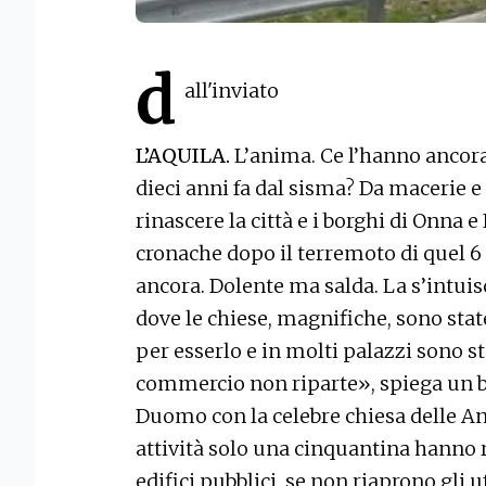
d
all'inviato
L’AQUILA.
L’anima. Ce l’hanno ancora 
dieci anni fa dal sisma? Da macerie e 
rinascere la città e i borghi di Onna e
cronache dopo il terremoto di quel 6
ancora. Dolente ma salda. La s’intuisc
dove le chiese, magnifiche, sono stat
per esserlo e in molti palazzi sono sta
commercio non riparte», spiega un ba
Duomo con la celebre chiesa delle A
attività solo una cinquantina hanno r
edifici pubblici, se non riaprono gli 