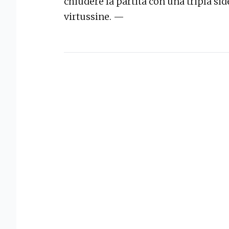
chiudere la partita con una tripla sid
virtussine. —