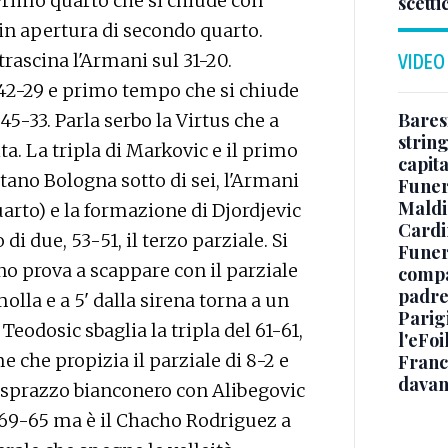
 Primo quarto che si chiude con
scetti
 in apertura di secondo quarto.
 trascina l'Armani sul 31-20.
VIDEO
2-29 e primo tempo che si chiude
Baresi
45-33. Parla serbo la Virtus che a
string
ta. La tripla di Markovic e il primo
capit
tano Bologna sotto di sei, l'Armani
Funer
Maldin
quarto) e la formazione di Djordjevic
Cardi
 due, 53-51, il terzo parziale. Si
Funera
no prova a scappare con il parziale
compag
padre,
olla e a 5' dalla sirena torna a un
Parigi
Teodosic sbaglia la tripla del 61-61,
l'eFoi
e che propizia il parziale di 8-2 e
Franco
davan
 sprazzo bianconero con Alibegovic
 69-65 ma è il Chacho Rodriguez a