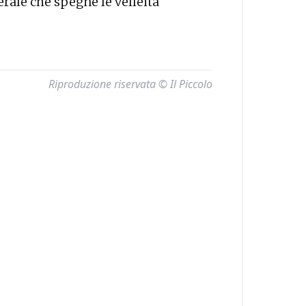
erale che spegne le velleità
Riproduzione riservata © Il Piccolo