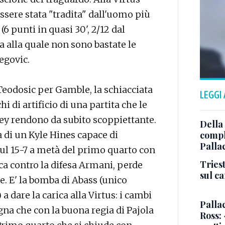
essere stata "tradita" dall'uomo più
(6 punti in quasi 30', 2/12 dal
 alla quale non sono bastate le
egovic.
 Teodosic per Gamble, la schiacciata
LEGGI
chi di artificio di una partita che le
aney rendono da subito scoppiettante.
Della
a di un Kyle Hines capace di
comple
Palla
sul 15-7 a metà del primo quarto con
Triest
ica contro la difesa Armani, perde
sul c
re. E' la bomba di Abass (unico
 a dare la carica alla Virtus: i cambi
Pallac
gna che con la buona regia di Pajola
Ross: