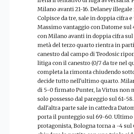
frena il tentativo di fuga avversaria.
Milano avanti 21-16. Delaney illegale
Colpisce da tre, sale in doppia cifra e
Massimo vantaggio con Datome sul 4
con Milano avanti in doppia cifra sul 
metà del terzo quarto rientra in parti
canestro dal campo di Teodosic ripor
litiga con il canestro (0/7 da tre nel 
completa la rimonta chiudendo sotto di
decide tutto nell'ultimo quarto. Mila
di 5-0 firmato Punter, la Virtus non m
solo possesso dal pareggio sul 61-58. 
dall'altra parte sale in cattedra Datom
porta il punteggio sul 69-60. Ultimo
protagonista, Bologna torna a -4 sul