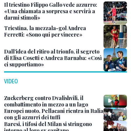
Il triestino Filippo Gallo vede azzurro:
«Una chiamata a sorpresa e servirà a
darmi stimoli»
Triestina, la mezzala-gol Andrea
Ferretti: «Sono qui per vincere»
Dall’idea del ritiro al trionfo, il segreto
di Elisa Cosetti e Andrea Barnaba: «Così
ci supportiamo»
VIDEO
Zuckerberg contro Dvalishvili, il
combattimento in mezzo a un lago
Europei nuoto, Pellacani rientra in Italia
con gli azzurri dei tuffi
Baresi, i tifosi del Milan si stringono
intorno al loro ex capitano