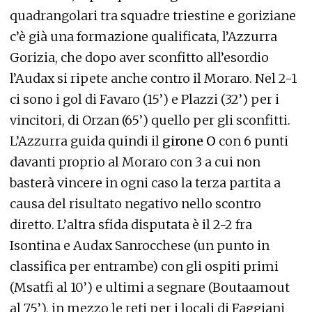
quadrangolari tra squadre triestine e goriziane
c’è già una formazione qualificata, l’Azzurra
Gorizia, che dopo aver sconfitto all’esordio
l’Audax si ripete anche contro il Moraro. Nel 2-1
ci sono i gol di Favaro (15’) e Plazzi (32’) per i
vincitori, di Orzan (65’) quello per gli sconfitti.
L’Azzurra guida quindi il
girone O
con 6 punti
davanti proprio al Moraro con 3 a cui non
basterà vincere in ogni caso la terza partita a
causa del risultato negativo nello scontro
diretto. L’altra sfida disputata è il 2-2 fra
Isontina e Audax Sanrocchese (un punto in
classifica per entrambe) con gli ospiti primi
(Msatfi al 10’) e ultimi a segnare (Boutaamout
al 75’), in mezzo le reti per i locali di Faggiani