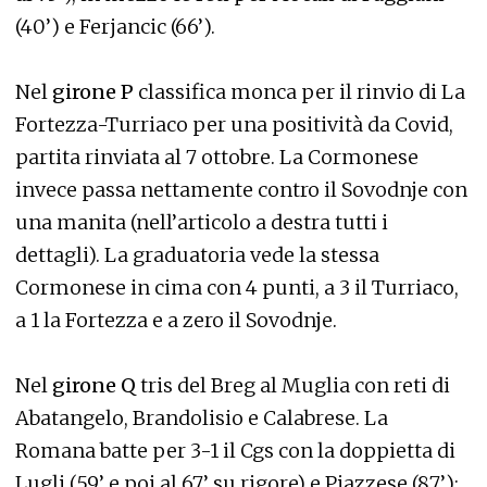
(40’) e Ferjancic (66’).
Nel
girone P
classifica monca per il rinvio di La
Fortezza-Turriaco per una positività da Covid,
partita rinviata al 7 ottobre. La Cormonese
invece passa nettamente contro il Sovodnje con
una manita (nell’articolo a destra tutti i
dettagli). La graduatoria vede la stessa
Cormonese in cima con 4 punti, a 3 il Turriaco,
a 1 la Fortezza e a zero il Sovodnje.
Nel
girone Q
tris del Breg al Muglia con reti di
Abatangelo, Brandolisio e Calabrese. La
Romana batte per 3-1 il Cgs con la doppietta di
Lugli (59’ e poi al 67’ su rigore) e Piazzese (87’);