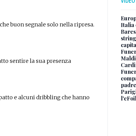
VIDEO
Europe
che buon segnale solo nella ripresa.
Italia
Baresi
string
capit
Funer
Maldin
tto sentire la sua presenza
Cardi
Funera
compag
padre,
Parigi
atto e alcuni dribbling che hanno
l'eFoi