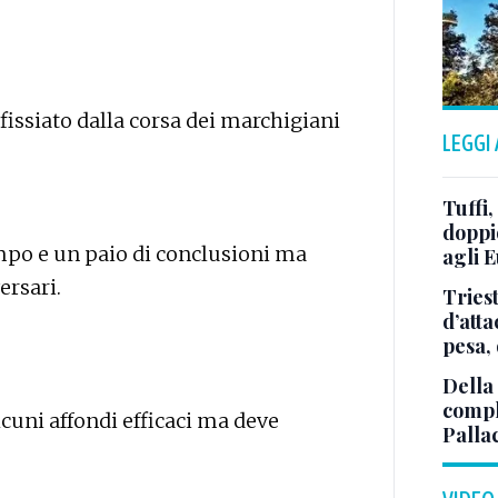
fissiato dalla corsa dei marchigiani
LEGGI
Tuffi,
doppi
po e un paio di conclusioni ma
agli E
ersari.
Tries
d’att
pesa, 
Della
comple
lcuni affondi efficaci ma deve
Palla