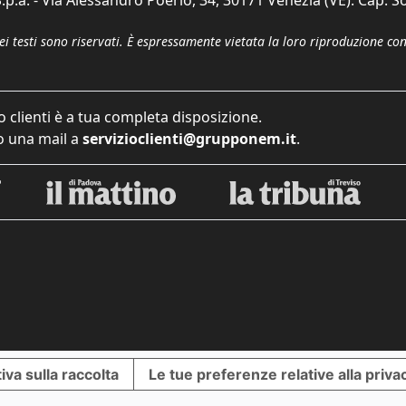
p.a. - Via Alessandro Poerio, 34, 30171 Venezia (VE). Cap. So
dei testi sono riservati. È espressamente vietata la loro riproduzione co
o clienti è a tua completa disposizione.
 una mail a
servizioclienti@grupponem.it
.
iva sulla raccolta
Le tue preferenze relative alla priva