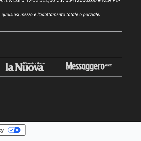
c. i.v. Euro 1.432.522,00 C.F. 05412000266 e REA VE-
n qualsiasi mezzo e l'adattamento totale o parziale.
cy