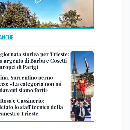
 ANCHE
 giornata storica per Trieste:
o argento di Barba e Cosetti
uropei di Parigi
tina, Sorrentino perno
acco: «La categoria non mi
davanti siamo forti»
 Rosa e Cassinerio:
tato lo staff tecnico della
canestro Trieste