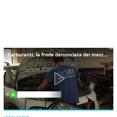
Carburanti, la frode denunciata dei meccanici: "Acqua in gasolio e benzina"