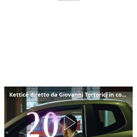
Ketticè diretto da Giovanni Tortorici in concorso al Locarno Film Festival