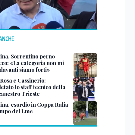
 ANCHE
tina, Sorrentino perno
acco: «La categoria non mi
davanti siamo forti»
 Rosa e Cassinerio:
tato lo staff tecnico della
canestro Trieste
ina, esordio in Coppa Italia
ampo del Lme