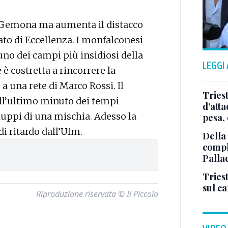
 a Gemona ma aumenta il distacco
to di Eccellenza. I monfalconesi
no dei campi più insidiosi della
LEGGI
 è costretta a rincorrere la
 una rete di Marco Rossi. Il
Tries
ll’ultimo minuto dei tempi
d’att
luppi di una mischia. Adesso la
pesa, 
di ritardo dall’Ufm.
Della
comple
Palla
Triest
sul c
Riproduzione riservata © Il Piccolo