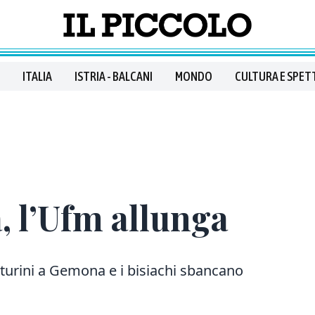
ITALIA
ISTRIA - BALCANI
MONDO
CULTURA E SPET
, l’Ufm allunga
nturini a Gemona e i bisiachi sbancano