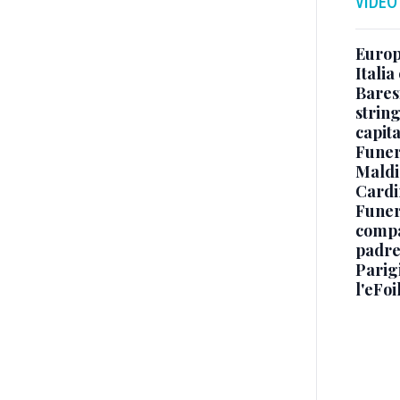
VIDEO
Europe
Italia
Baresi
string
capit
Funer
Maldin
Cardi
Funera
compag
padre,
Parigi
l'eFoi