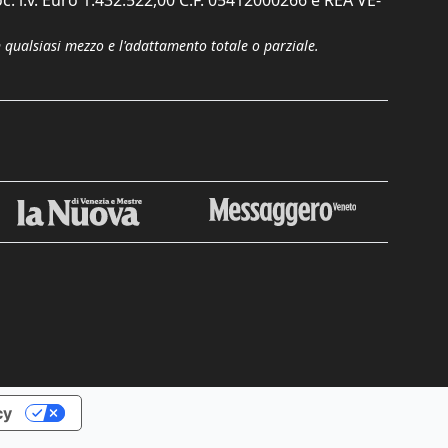
c. i.v. Euro 1.432.522,00 C.F. 05412000266 e REA VE-
n qualsiasi mezzo e l'adattamento totale o parziale.
Chiudi
cy