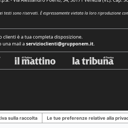
p.a. - Via Alessandro Poerio, 34, 30171 Venezia (VE). Cap. So
dei testi sono riservati. È espressamente vietata la loro riproduzione co
o clienti è a tua completa disposizione.
 una mail a
servizioclienti@grupponem.it
.
iva sulla raccolta
Le tue preferenze relative alla priva