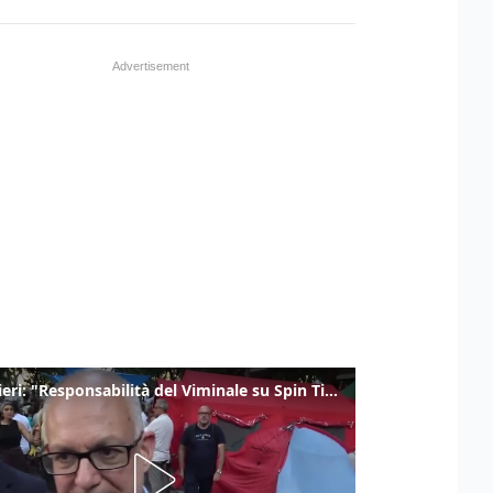
Gualtieri: "Responsabilità del Viminale su Spin Time? La posizione dei partiti è nota"