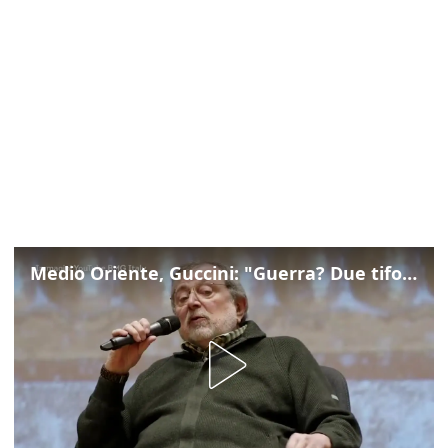
Medio Oriente, Guccini: "Guerra? Due tifoserie che si urlano contro e dimenticano vittime"