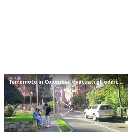
Terremoto in Colombia, evacuati gli edifici di Bogotà dopo la scossa di magnitudo 7.4