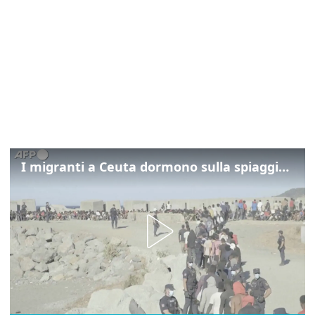
I migranti a Ceuta dormono sulla spiaggia: "Vogliamo entrare in Europa"