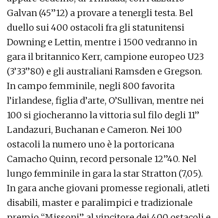
Galvan (45”12) a provare a tenergli testa. Bel
duello sui 400 ostacoli fra gli statunitensi
Downing e Lettin, mentre i 1500 vedranno in
gara il britannico Kerr, campione europeo U23
(3’33”80) e gli australiani Ramsden e Gregson.
In campo femminile, negli 800 favorita
l’irlandese, figlia d’arte, O’Sullivan, mentre nei
100 si giocheranno la vittoria sul filo degli 11”
Landazuri, Buchanan e Cameron. Nei 100
ostacoli la numero uno è la portoricana
Camacho Quinn, record personale 12”40. Nel
lungo femminile in gara la star Stratton (7,05).
In gara anche giovani promesse regionali, atleti
disabili, master e paralimpici e tradizionale
premio “Missoni” al vincitore dei 400 ostacoli e