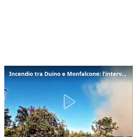
Incendio tra Duino e Monfalcone: l’intervento dei vigili del fuoco