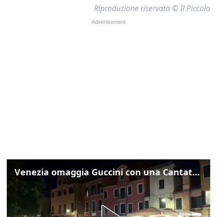
Riproduzione riservata © Il Piccolo
Venezia omaggia Guccini con una Cantata Anarchica in campo Santa Margherita