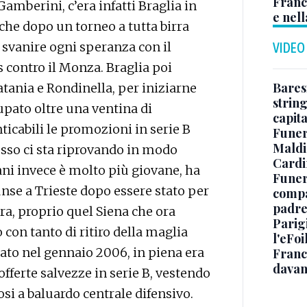
Franc
amberini, c’era infatti Braglia in
e nell
he dopo un torneo a tutta birra
 svanire ogni speranza con il
VIDEO
 contro il Monza. Braglia poi
Baresi
atania e Rondinella, per iniziarne
string
upato oltre una ventina di
capit
ticabili le promozioni in serie B
Funer
Maldin
esso ci sta riprovando in modo
Cardi
ni invece è molto più giovane, ha
Funera
nse a Trieste dopo essere stato per
compag
padre,
ra, proprio quel Siena che ora
Parigi
 con tanto di ritiro della maglia
l'eFoi
dato nel gennaio 2006, in piena era
Franco
davan
offerte salvezze in serie B, vestendo
osi a baluardo centrale difensivo.