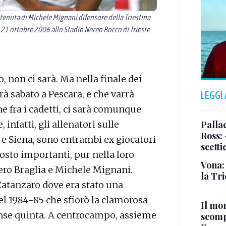
tenuta di Michele Mignani difensore della Triestina
i 21 ottobre 2006 allo Stadio Nereo Rocco di Trieste
, non ci sarà. Ma nella finale dei
erà sabato a Pescara, e che varrà
LEGGI
e fra i cadetti, ci sarà comunque
Pallac
infatti, gli allenatori sulle
Ross:
 e Siena, sono entrambi ex giocatori
scetti
ttosto importanti, pur nella loro
Vona:
iero Braglia e Michele Mignani.
la Tri
 Catanzaro dove era stato una
del 1984-85 che sfiorò la clamorosa
Il mo
unse quinta. A centrocampo, assieme
scomp