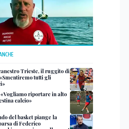
 ANCHE
anestro Trieste, il ruggito di
 «Smentiremo tutti gli
ci»
 «Vogliamo riportare in alto
estina calcio»
ndo del basket piange la
arsa di Federico