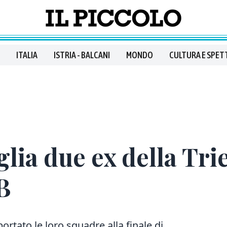
ITALIA
ISTRIA - BALCANI
MONDO
CULTURA E SPET
lia due ex della Trie
B
ortato le loro squadre alla finale di