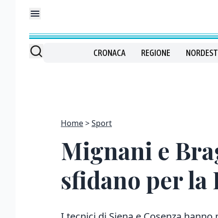
CRONACA
REGIONE
NORDEST
Home
Sport
Mignani e Brag
sfidano per la 
I tecnici di Siena e Cosenza hanno p