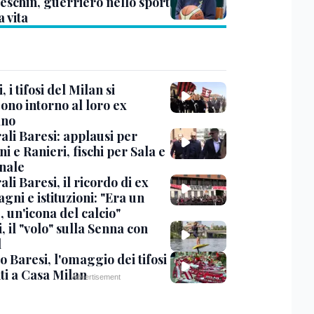
eschin, guerriero nello sport
a vita
, i tifosi del Milan si
ono intorno al loro ex
ano
ali Baresi: applausi per
i e Ranieri, fischi per Sala e
nale
li Baresi, il ricordo di ex
ni e istituzioni: "Era un
 un'icona del calcio"
, il "volo" sulla Senna con
l
 Baresi, l'omaggio dei tifosi
ti a Casa Milan