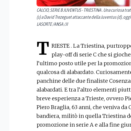
CALCIO, SERIE B JUVENTUS - TRIESTINA . Una curiosa trat
(s) a David Trezeguet attaccante della Juventus (d), ogg
LASORTE /ANSA /JI
T
RIESTE . La Triestina, purtroppo
play-off di serie C che si gioch
l’ultimo posto utile per la promozion
qualcosa di alabardato. Curiosamente, 
panchine delle due finaliste Cosenza
alabardati. E tra l’altro elementi piu
breve esperienza a Trieste, ovvero P
Piero Braglia, 63 anni, che veniva da
bandiera, militò in quella Triestina 
promozione in serie A e alla fine gi