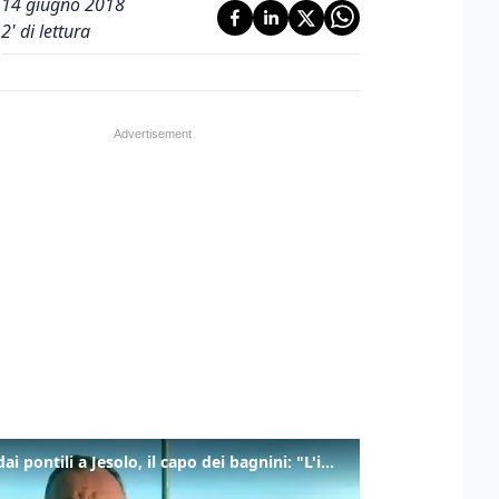
14 giugno 2018
2
' di lettura
Tuffi dai pontili a Jesolo, il capo dei bagnini: "L'impegno di tutti per evitare altre tragedie"