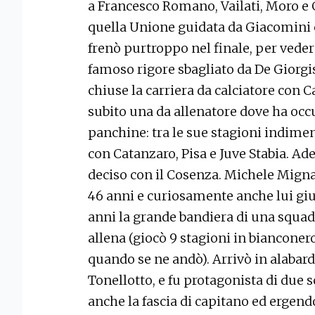
a Francesco Romano, Vailati, Moro e G
quella Unione guidata da Giacomini c
frenò purtroppo nel finale, per veder
famoso rigore sbagliato da De Giorgis
chiuse la carriera da calciatore con C
subito una da allenatore dove ha occ
panchine: tra le sue stagioni indimen
con Catanzaro, Pisa e Juve Stabia. Ad
deciso con il Cosenza. Michele Migna
46 anni e curiosamente anche lui giu
anni la grande bandiera di una squad
allena (giocò 9 stagioni in bianconero
quando se ne andò). Arrivò in alabar
Tonellotto, e fu protagonista di due s
anche la fascia di capitano ed ergend