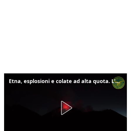
Etna, esplosioni e colate ad alta quota. L'aeroporto di Catania verso la normalità