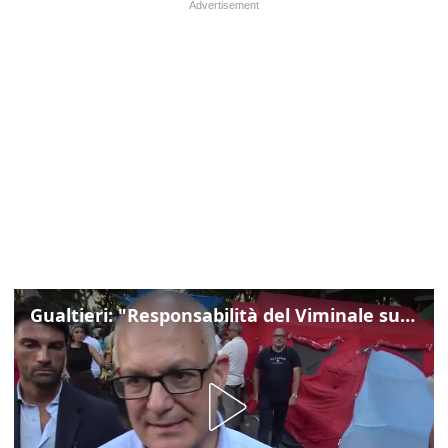
Gualtieri: "Responsabilità del Viminale su Spin Time? La posizione dei partiti è nota"