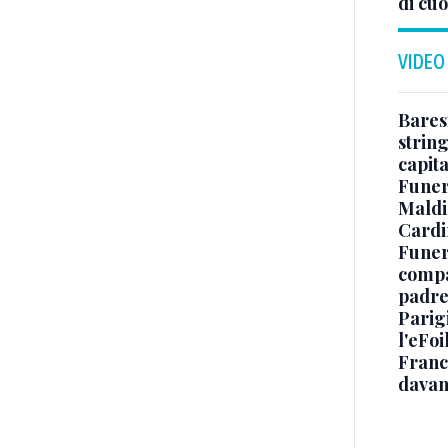
di cuo
VIDEO
Baresi
string
capit
Funer
Maldin
Cardi
Funera
compag
padre,
Parigi
l'eFoi
Franco
davan