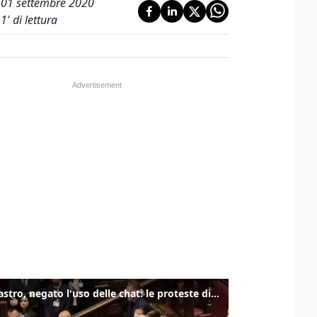
01 settembre 2020
1
' di lettura
Delmastro, negato l'uso delle chat: le proteste di Avs e M5s