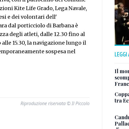
zioni Kite Life Grado, Lega Navale,
si e dei volontari dell'
ra dal porticciolo di Barbana è
zza degli atleti, dalle 12.30 fino al
alle 15.30, la navigazione lungo il
 temporaneamente sospesa nel
LEGGI
Il mo
scomp
Franc
Coppa 
tra E
Riproduzione riservata © Il Piccolo
Candu
Palla