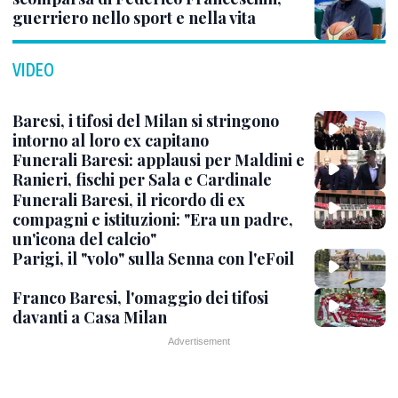
guerriero nello sport e nella vita
VIDEO
Baresi, i tifosi del Milan si stringono
intorno al loro ex capitano
Funerali Baresi: applausi per Maldini e
Ranieri, fischi per Sala e Cardinale
Funerali Baresi, il ricordo di ex
compagni e istituzioni: "Era un padre,
un'icona del calcio"
Parigi, il "volo" sulla Senna con l'eFoil
Franco Baresi, l'omaggio dei tifosi
davanti a Casa Milan