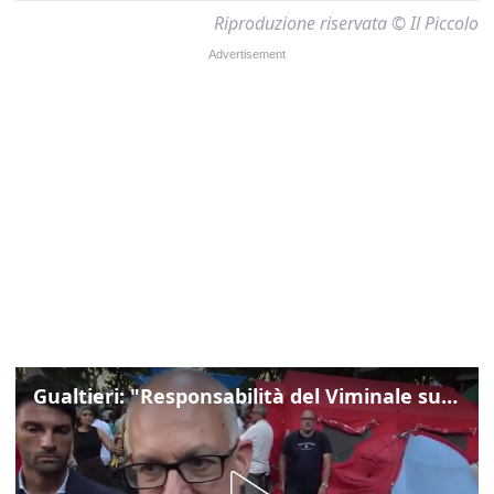
Riproduzione riservata © Il Piccolo
Gualtieri: "Responsabilità del Viminale su Spin Time? La posizione dei partiti è nota"