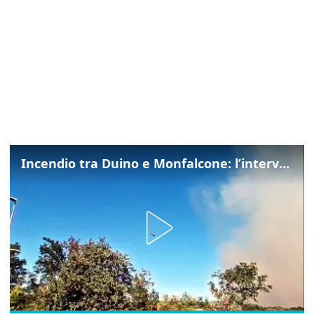
Incendio tra Duino e Monfalcone: l’intervento dei vigili del fuoco