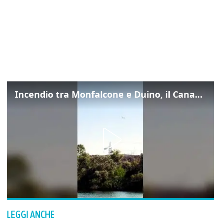
Incendio tra Monfalcone e Duino, il Canadair in azione per fermare le fiamme sul fronte dell’A4
LEGGI ANCHE