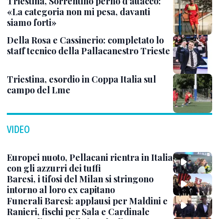
Triestina, Sorrentino perno d’attacco:
«La categoria non mi pesa, davanti
siamo forti»
Della Rosa e Cassinerio: completato lo
staff tecnico della Pallacanestro Trieste
Triestina, esordio in Coppa Italia sul
campo del Lme
VIDEO
Europei nuoto, Pellacani rientra in Italia
con gli azzurri dei tuffi
Baresi, i tifosi del Milan si stringono
intorno al loro ex capitano
Funerali Baresi: applausi per Maldini e
Ranieri, fischi per Sala e Cardinale