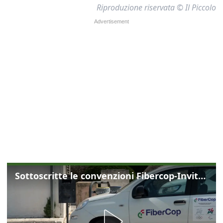
Riproduzione riservata © Il Piccolo
Sottoscritte le convenzioni Fibercop-Invitalia, fibra ottica per 477 mila civici