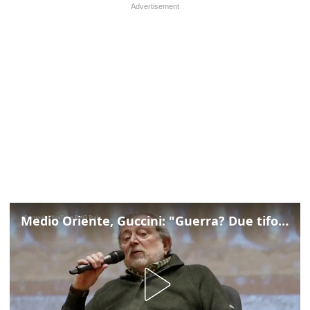
Medio Oriente, Guccini: "Guerra? Due tifoserie che si urlano contro e dimenticano vittime"