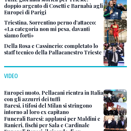
doppio argento di Cosetti e Barnabà agli
Europei di Parigi
Triestina, Sorrentino perno d’attacco:
«La categoria non mi pesa, davanti
siamo forti»
Della Rosa e Cassinerio: completato lo
staff tecnico della Pallacanestro Trieste
VIDEO
Europei nuoto, Pellacani rientra in Italia
con gli azzurri dei tuffi
Baresi, i tifosi del Milan si stringono
intorno al loro ex capitano
Funerali Baresi: applausi per Maldini e
Ranieri, fischi per Sala e Cardinale