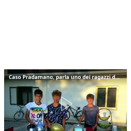
Caso Pradamano, parla uno dei ragazzi denunciati per la limonata: "Volevo anche aiutare i miei"