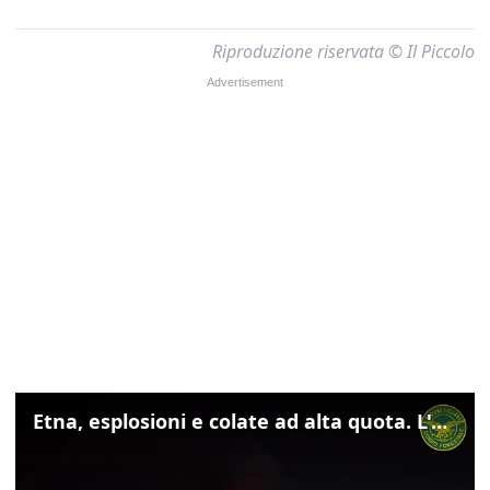
Riproduzione riservata © Il Piccolo
Etna, esplosioni e colate ad alta quota. L'aeroporto di Catania verso la normalità