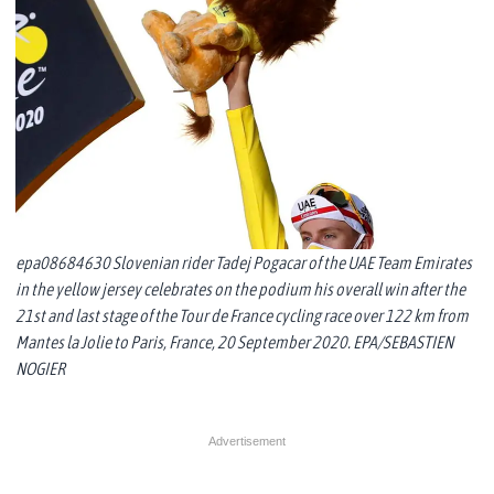
epa08684630 Slovenian rider Tadej Pogacar of the UAE Team Emirates
in the yellow jersey celebrates on the podium his overall win after the
21st and last stage of the Tour de France cycling race over 122 km from
Mantes la Jolie to Paris, France, 20 September 2020. EPA/SEBASTIEN
NOGIER