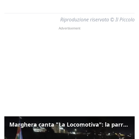
Riproduzione riservata © Il Piccolo
Marghera canta "La Locomotiva": la parrocchia della Cita ricorda Guccini