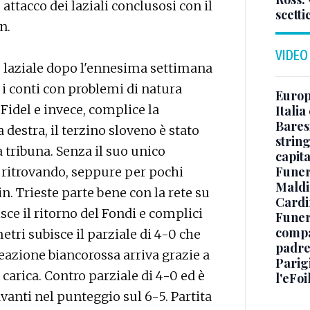
 attacco dei laziali conclusosi con il
scetti
n.
VIDEO
us laziale dopo l'ennesima settimana
 i conti con problemi di natura
Europe
 Fidel e invece, complice la
Italia
Baresi
destra, il terzino sloveno è stato
string
 tribuna. Senza il suo unico
capit
Funer
ti ritrovando, seppure per pochi
Maldin
n. Trieste parte bene con la rete su
Cardi
sce il ritorno del Fondi e complici
Funera
compag
metri subisce il parziale di 4-0 che
padre,
 reazione biancorossa arriva grazie a
Parigi
 carica. Contro parziale di 4-0 ed è
l'eFoi
vanti nel punteggio sul 6-5. Partita