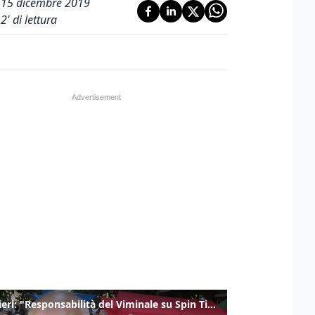
15 dicembre 2019
2
' di lettura
Gualtieri: "Responsabilità del Viminale su Spin Time? La posizione dei partiti è nota"