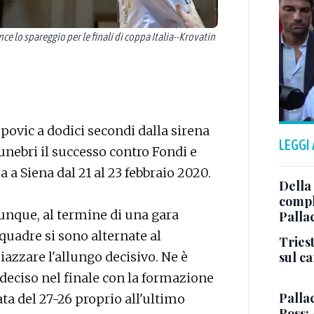
 lo spareggio per le finali di coppa Italia--Krovatin
ovic a dodici secondi dalla sirena
LEGGI
unebri il successo contro Fondi e
ia a Siena dal 21 al 23 febbraio 2020.
Della
comple
 dunque, al termine di una gara
Palla
squadre si sono alternate al
Triest
sul c
azzare l'allungo decisivo. Ne è
deciso nel finale con la formazione
Pallac
ta del 27-26 proprio all'ultimo
Ross: