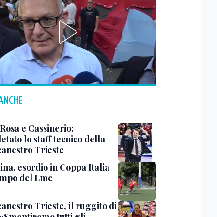
 ANCHE
 Rosa e Cassinerio:
tato lo staff tecnico della
canestro Trieste
ina, esordio in Coppa Italia
ampo del Lme
anestro Trieste, il ruggito di
 «Smentiremo tutti gli