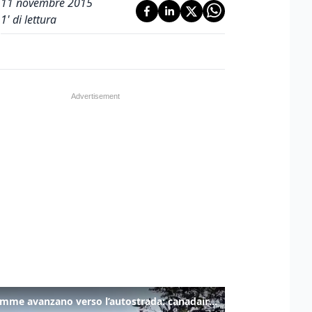
11 novembre 2015
1
' di lettura
Le fiamme avanzano verso l’autostrada: canadair in azione tra Monfalcone e Duino