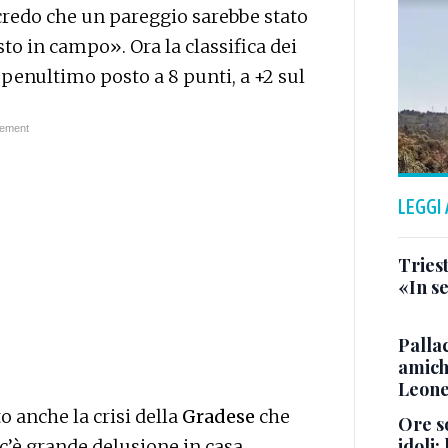
credo che un pareggio sarebbe stato
isto in campo». Ora la classifica dei
il penultimo posto a 8 punti, a +2 sul
LEGGI
Triest
«In se
Pallac
amich
Leone
o anche la crisi della
Gradese
che
Ore so
idoli:
’è grande delusione in casa