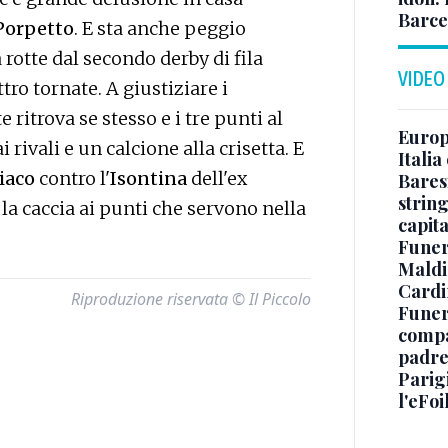
Barce
Porpetto
. E sta anche peggio
 rotte dal secondo derby di fila
VIDEO
tro tornate. A giustiziare i
ritrova se stesso e i tre punti al
Europe
rivali e un calcione alla crisetta. E
Italia
iaco
contro l'
Isontina
dell'ex
Baresi
string
la caccia ai punti che servono nella
capit
Funer
Maldin
Cardi
Riproduzione riservata © Il Piccolo
Funera
compag
padre,
Parigi
l'eFoi