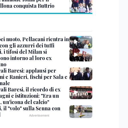
llona conquista Buttrio
i nuoto, Pellacani rientra in
 con gli azzurri dei tuffi
, i tifosi del Milan si
ono intorno al loro ex
ano
ali Baresi: applausi per
i e Ranieri, fischi per Sala e
nale
li Baresi, il ricordo di ex
ni e istituzioni: "Era un
 un'icona del calcio"
, il "volo" sulla Senna con
l