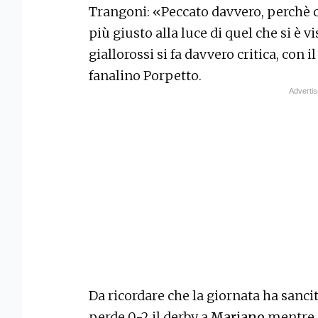
Trangoni: «Peccato davvero, perchè 
più giusto alla luce di quel che si è v
giallorossi si fa davvero critica, con 
fanalino Porpetto.
Da ricordare che la giornata ha sancit
perde 0-2 il derby a
Mariano
mentre c