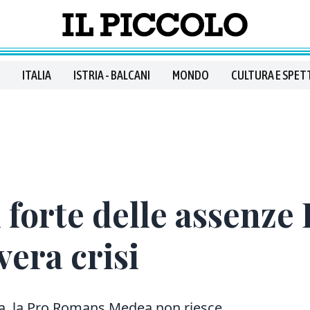
ITALIA
ISTRIA - BALCANI
MONDO
CULTURA E SPET
 forte delle assenze 
vera crisi
ra, la Pro Romans Medea non riesce