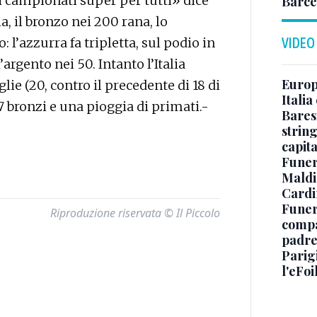
i campionati super per tutti» dice
Barce
a, il bronzo nei 200 rana, lo
l’azzurra fa tripletta, sul podio in
VIDEO
’argento nei 50. Intanto l’Italia
Europe
ie (20, contro il precedente di 18 di
Italia
7 bronzi e una pioggia di primati.-
Baresi
string
capit
Funer
Maldin
Cardi
Funera
Riproduzione riservata © Il Piccolo
compag
padre,
Parigi
l'eFoi