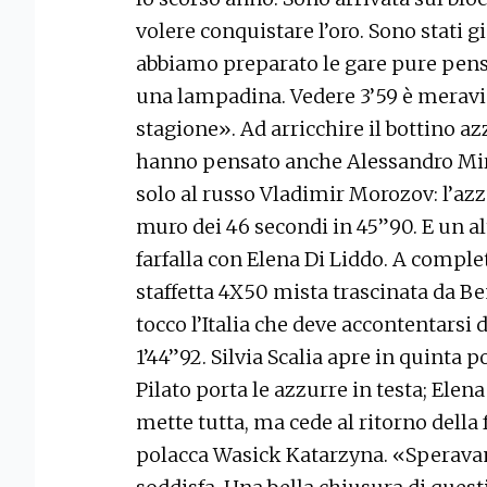
volere conquistare l’oro. Sono stati g
abbiamo preparato le gare pure pensan
una lampadina. Vedere 3’59 è meravig
stagione». Ad arricchire il bottino az
hanno pensato anche Alessandro Mires
solo al russo Vladimir Morozov: l’azz
muro dei 46 secondi in 45”90. E un al
farfalla con Elena Di Liddo. A completa
staffetta 4X50 mista trascinata da Ben
tocco l’Italia che deve accontentarsi 
1’44”92. Silvia Scalia apre in quinta
Pilato porta le azzurre in testa; Elena 
mette tutta, ma cede al ritorno della 
polacca Wasick Katarzyna. «Speravamo