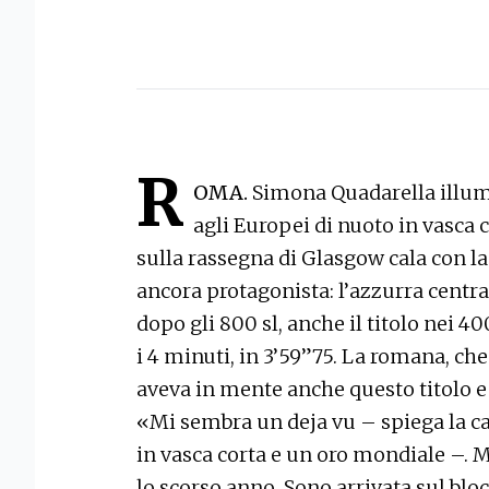
R
OMA.
Simona Quadarella illumi
agli Europei di nuoto in vasca co
sulla rassegna di Glasgow cala con l
ancora protagonista: l’azzurra centra 
dopo gli 800 sl, anche il titolo nei 
i 4 minuti, in 3’59”75. La romana, che
aveva in mente anche questo titolo e 
«Mi sembra un deja vu – spiega la ca
in vasca corta e un oro mondiale –. M
lo scorso anno. Sono arrivata sul blo