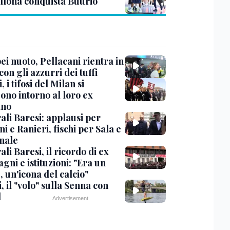
llona conquista Buttrio
i nuoto, Pellacani rientra in
 con gli azzurri dei tuffi
, i tifosi del Milan si
ono intorno al loro ex
ano
ali Baresi: applausi per
i e Ranieri, fischi per Sala e
nale
li Baresi, il ricordo di ex
ni e istituzioni: "Era un
 un'icona del calcio"
, il "volo" sulla Senna con
l