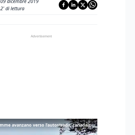
09 dicembre 2019
2
' di lettura
Le fiamme avanzano verso l’autostrada: canadair in azione tra Monfalcone e Duino