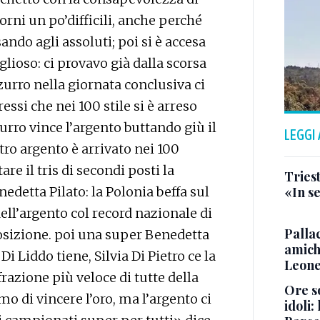
iorni un po’difficili, anche perché
do agli assoluti; poi si è accesa
lioso: ci provavo già dalla scorsa
zurro nella giornata conclusiva ci
si che nei 100 stile si è arreso
urro vince l’argento buttando giù il
LEGGI
tro argento è arrivato nei 100
re il tris di secondi posti la
Triest
edetta Pilato: la Polonia beffa sul
«In se
dell’argento col record nazionale di
Pallac
 posizione. poi una super Benedetta
amich
Di Liddo tiene, Silvia Di Pietro ce la
Leone
frazione più veloce di tutte della
Ore so
 di vincere l’oro, ma l’argento ci
idoli: