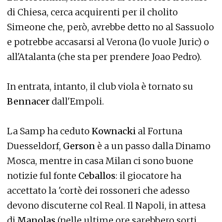
di Chiesa, cerca acquirenti per il cholito
Simeone che, però, avrebbe detto no al Sassuolo
e potrebbe accasarsi al Verona (lo vuole Juric) o
all'Atalanta (che sta per prendere Joao Pedro).
In entrata, intanto, il club viola è tornato su
Bennacer
dall'Empoli.
La Samp ha ceduto
Kownacki
al Fortuna
Duesseldorf,
Gerson
è a un passo dalla Dinamo
Mosca, mentre in casa Milan ci sono buone
notizie ful fonte
Ceballos
: il giocatore ha
accettato la 'cortè dei rossoneri che adesso
devono discuterne col Real. Il Napoli, in attesa
di
Manolas
(nelle ultime ore sarebbero sorti