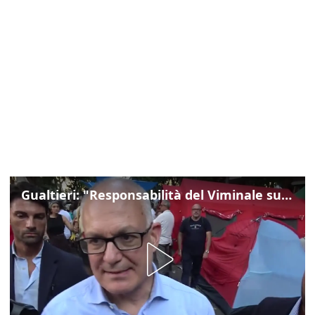
Gualtieri: "Responsabilità del Viminale su Spin Time? La posizione dei partiti è nota"