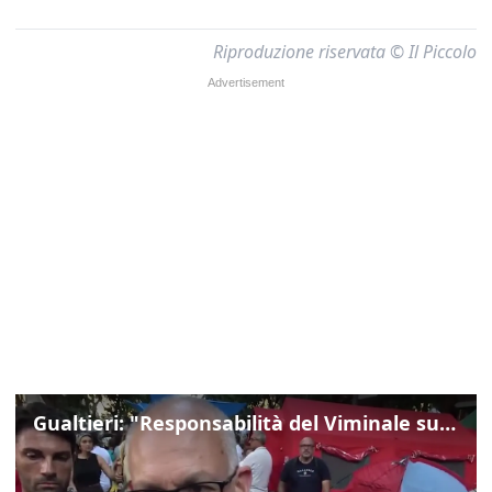
Riproduzione riservata © Il Piccolo
Gualtieri: "Responsabilità del Viminale su Spin Time? La posizione dei partiti è nota"