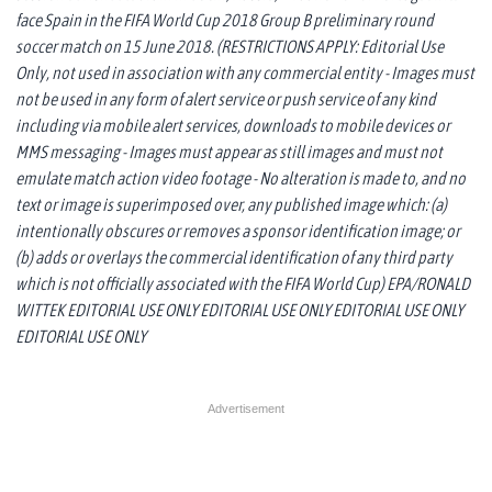
face Spain in the FIFA World Cup 2018 Group B preliminary round
soccer match on 15 June 2018. (RESTRICTIONS APPLY: Editorial Use
Only, not used in association with any commercial entity - Images must
not be used in any form of alert service or push service of any kind
including via mobile alert services, downloads to mobile devices or
MMS messaging - Images must appear as still images and must not
emulate match action video footage - No alteration is made to, and no
text or image is superimposed over, any published image which: (a)
intentionally obscures or removes a sponsor identification image; or
(b) adds or overlays the commercial identification of any third party
which is not officially associated with the FIFA World Cup) EPA/RONALD
WITTEK EDITORIAL USE ONLY EDITORIAL USE ONLY EDITORIAL USE ONLY
EDITORIAL USE ONLY