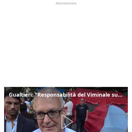
Gualtieri: "Responsabilità del Viminale su Spin Time? La posizione dei partiti è nota"