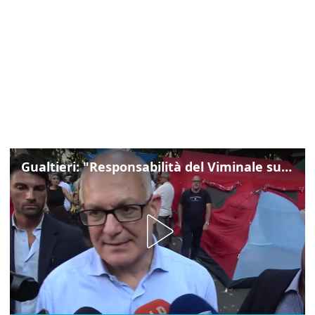
Gualtieri: "Responsabilità del Viminale su Spin Time? La posizione dei partiti è nota"