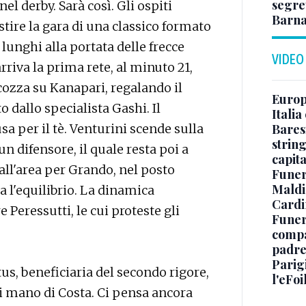
segret
l derby. Sarà così. Gli ospiti
Barna
tire la gara di una classico formato
 lunghi alla portata delle frecce
VIDEO
arriva la prima rete, al minuto 21,
cozza su Kanapari, regalando il
Europe
o dallo specialista Gashi. Il
Italia
Baresi
a per il tè. Venturini scende sulla
string
n difensore, il quale resta poi a
capit
 all'area per Grando, nel posto
Funer
Maldin
na l'equilibrio. La dinamica
Cardi
e Peressutti, le cui proteste gli
Funera
compag
padre,
Parigi
tus, beneficiaria del secondo rigore,
l'eFoi
i mano di Costa. Ci pensa ancora