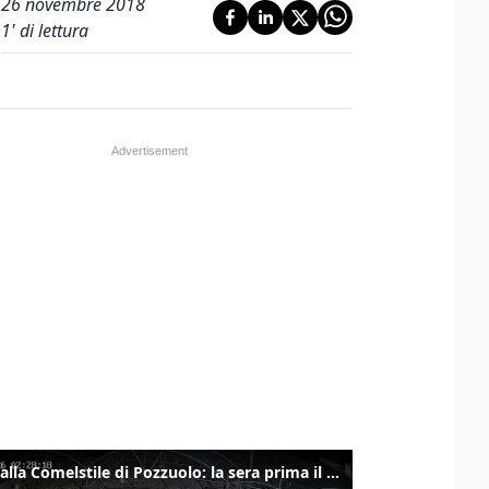
26 novembre 2018
1
' di lettura
Ladri alla Comelstile di Pozzuolo: la sera prima il tentato furto a Buja, ecco le immagini