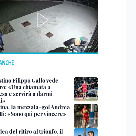
 ANCHE
estino Filippo Gallo vede
ro: «Una chiamata a
esa e servirà a darmi
li»
tina, la mezzala-gol Andrea
tti: «Sono qui per vincere»
dea del ritiro al trionfo, il