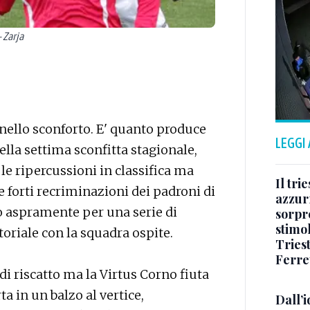
- Zarja
 nello sconforto. E' quanto produce
LEGGI
 della settima sconfitta stagionale,
le ripercussioni in classifica ma
Il tri
 forti recriminazioni dei padroni di
azzur
ato aspramente per una serie di
sorpr
stimo
toriale con la squadra ospite.
Tries
Ferre
di riscatto ma la Virtus Corno fiuta
ta in un balzo al vertice,
Dall’i