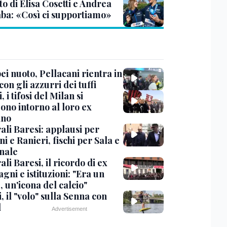
o di Elisa Cosetti e Andrea
ba: «Così ci supportiamo»
i nuoto, Pellacani rientra in
 con gli azzurri dei tuffi
, i tifosi del Milan si
ono intorno al loro ex
ano
ali Baresi: applausi per
i e Ranieri, fischi per Sala e
nale
li Baresi, il ricordo di ex
ni e istituzioni: "Era un
 un'icona del calcio"
, il "volo" sulla Senna con
l