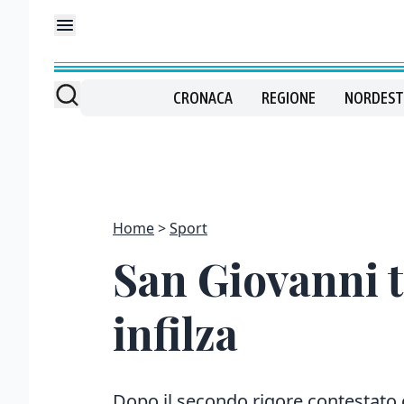
CRONACA
REGIONE
NORDEST
Home
Sport
San Giovanni t
infilza
Dopo il secondo rigore contestato c