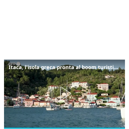
Itaca, l'isola greca pronta al boom turistico dopo il film "Odissea" di Nolan