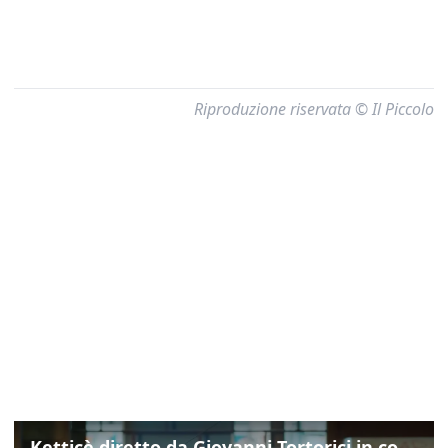
Riproduzione riservata © Il Piccolo
Ketticè diretto da Giovanni Tortorici in concorso al Locarno Film Festival