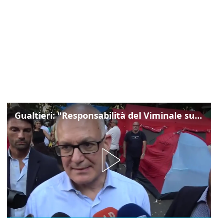
Gualtieri: "Responsabilità del Viminale su Spin Time? La posizione dei partiti è nota"