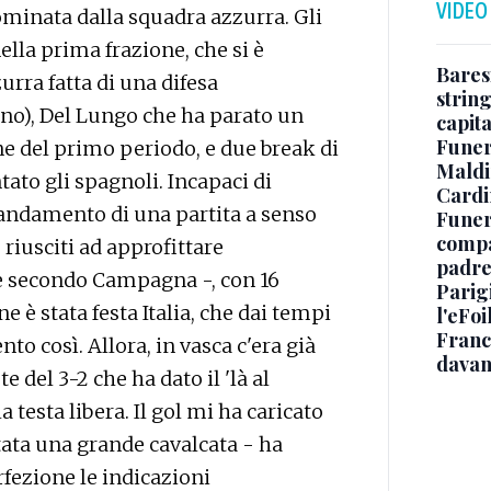
VIDEO
dominata dalla squadra azzurra. Gli
ella prima frazione, che si è
Baresi
urra fatta di una difesa
string
no), Del Lungo che ha parato un
capit
Funer
ine del primo periodo, e due break di
Maldin
tato gli spagnoli. Incapaci di
Cardi
l'andamento di una partita a senso
Funera
compag
riusciti ad approfittare
padre,
he secondo Campagna -, con 16
Parigi
ine è stata festa Italia, che dai tempi
l'eFoi
Franco
 così. Allora, in vasca c'era già
davan
te del 3-2 che ha dato il 'là al
 testa libera. Il gol mi ha caricato
ata una grande cavalcata - ha
fezione le indicazioni