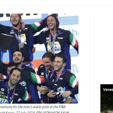
eremony for the men's water polo at the FINA
th Korea, 27 July 2019. EPA/JEON HEON-KYUN