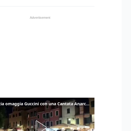
Venezia omaggia Guccini con una Cantata Anarchica in campo Santa Margherita