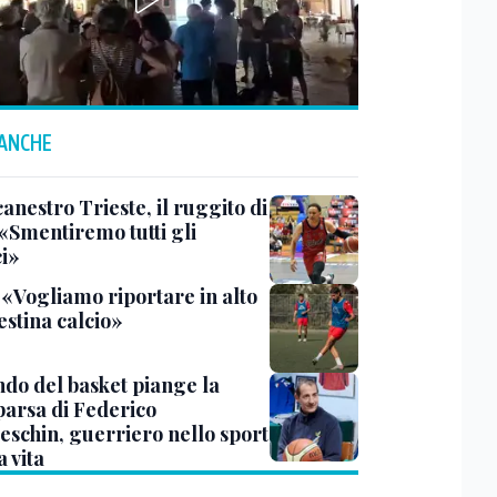
 ANCHE
anestro Trieste, il ruggito di
 «Smentiremo tutti gli
ci»
 «Vogliamo riportare in alto
estina calcio»
ndo del basket piange la
arsa di Federico
eschin, guerriero nello sport
a vita