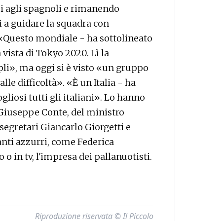
i agli spagnoli e rimanendo
i a guidare la squadra con
«Questo mondiale - ha sottolineato
 vista di Tokyo 2020. Lì la
pli», ma oggi si è visto «un gruppo
alle difficoltà». «È un Italia - ha
iosi tutti gli italiani». Lo hanno
Giuseppe Conte, del ministro
osegretari Giancarlo Giorgetti e
anti azzurri, come Federica
 o in tv, l'impresa dei pallanuotisti.
Riproduzione riservata © Il Piccolo