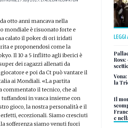
 da otto anni mancava nella
o mondiale è risuonato forte e
LEGGI
 calato il poker di ori iridati
orita e proponendosi come la
Pallac
o. Il 10 a 5 inflitto agli iberici è
Ross:
super dei ragazzi allenati da
scetti
iocatore e poi da Ct può vantare il
Vona:
talia ai Mondiali. «La partita
la Tri
ha commentato il tecnico, che al
fo tuffandosi in vasca insieme con
Il mo
scomp
stro gioco, la nostra personalità e il
Franc
perfetti, eccezionali. Siamo cresciuti
e nell
lla sofferenza siamo venuti fuori