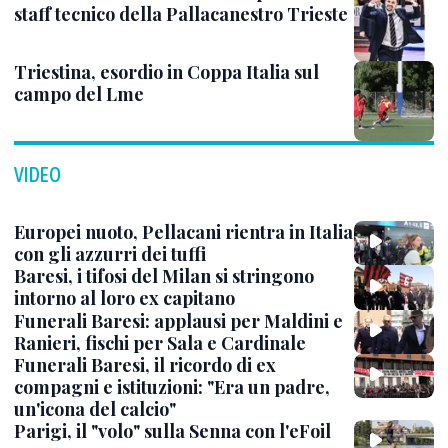
staff tecnico della Pallacanestro Trieste
Triestina, esordio in Coppa Italia sul
campo del Lme
VIDEO
Europei nuoto, Pellacani rientra in Italia
con gli azzurri dei tuffi
Baresi, i tifosi del Milan si stringono
intorno al loro ex capitano
Funerali Baresi: applausi per Maldini e
Ranieri, fischi per Sala e Cardinale
Funerali Baresi, il ricordo di ex
compagni e istituzioni: "Era un padre,
un'icona del calcio"
Parigi, il "volo" sulla Senna con l'eFoil