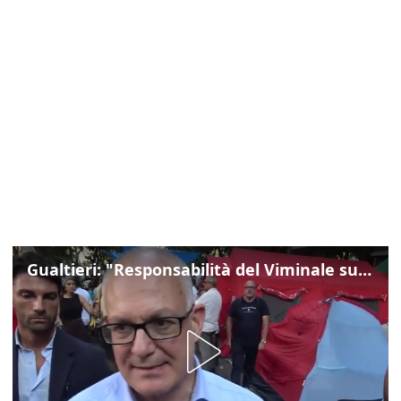
Gualtieri: "Responsabilità del Viminale su Spin Time? La posizione dei partiti è nota"