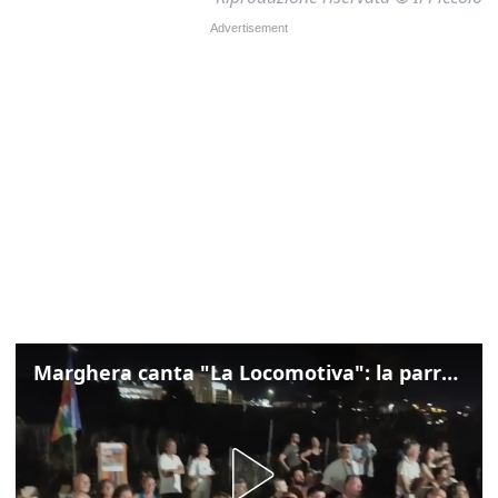
Marghera canta "La Locomotiva": la parrocchia della Cita ricorda Guccini