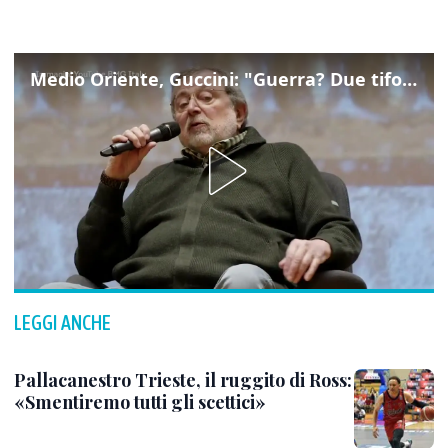
Medio Oriente, Guccini: "Guerra? Due tifoserie che si urlano contro e dimenticano vittime"
LEGGI ANCHE
Pallacanestro Trieste, il ruggito di Ross:
«Smentiremo tutti gli scettici»