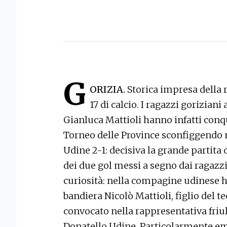
G
ORIZIA.
Storica impresa della
17 di calcio. I ragazzi gorizian
Gianluca Mattioli hanno infatti conqui
Torneo delle Province sconfiggendo n
Udine 2-1: decisiva la grande partita
dei due gol messi a segno dai ragazzin
curiosità: nella compagine udinese ha
bandiera Nicolò Mattioli, figlio del 
convocato nella rappresentativa friul
Donatello Udine. Particolarmente emo