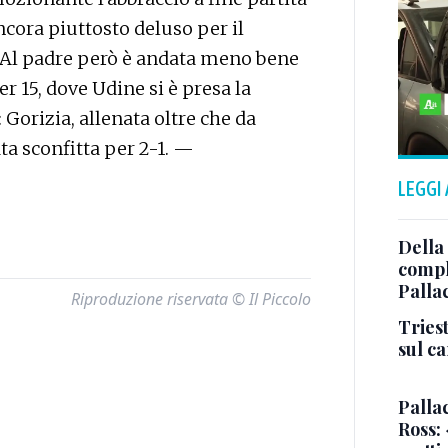
ncora piuttosto deluso per il
. Al padre però è andata meno bene
r 15, dove Udine si è presa la
Gorizia, allenata oltre che da
ta sconfitta per 2-1. —
LEGGI
Della
comple
Palla
Riproduzione riservata © Il Piccolo
Triest
sul c
Pallac
Ross: