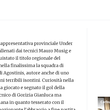
 rappresentativa provinciale Under
i allenati dai tecnici Mauro Musig e
stato il titolo regionale del
ella finalissima la squadra di
 di Agostinis, autore anche di uno
i terribili isontini. Curiosità nella
 giocato e segnato il gol della
tecnico di Gorizia Gianluca ma
ana in quanto tesserato con il
zionante l'abbraccio a fine partita