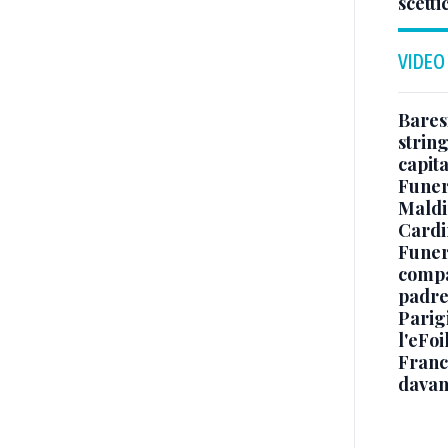
scetti
VIDEO
Baresi
string
capit
Funer
Maldin
Cardi
Funera
compag
padre,
Parigi
l'eFoi
Franco
davan