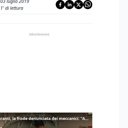
03 luglio 2019
1
' di lettura
Carburanti, la frode denunciata dei meccanici: "Acqua in gasolio e benzina"